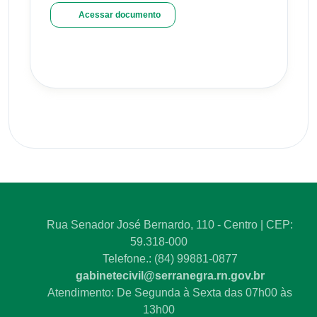
Acessar documento
Rua Senador José Bernardo, 110 - Centro | CEP:
59.318-000
Telefone.: (84) 99881-0877
gabinetecivil@serranegra.rn.gov.br
Atendimento: De Segunda à Sexta das 07h00 às
13h00