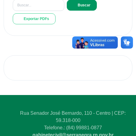
Buscar
Exportar PDFs
Rua Senador José Bernardo, 110 - Centro | CEP:
59.318-000
Telefone.: (84) 99881-0877
gabinetecivil@serranegra.rn.gov.br