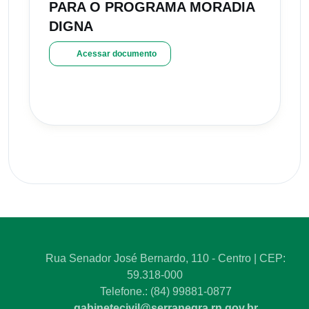
PARA O PROGRAMA MORADIA
DIGNA
Acessar documento
Rua Senador José Bernardo, 110 - Centro | CEP:
59.318-000
Telefone.: (84) 99881-0877
gabinetecivil@serranegra.rn.gov.br