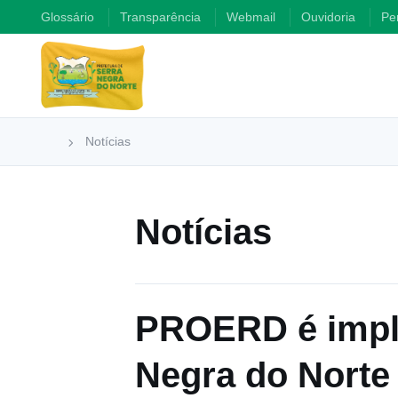
Glossário
Transparência
Webmail
Ouvidoria
Pe
Notícias
Notícias
PROERD é impla
Negra do Norte